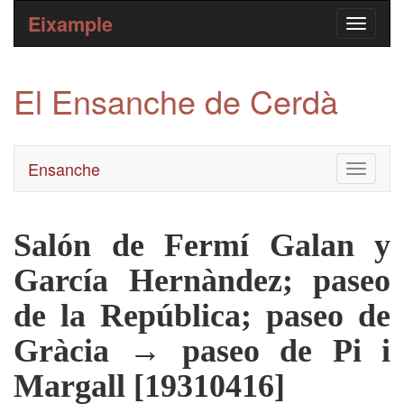
Eixample
El Ensanche de Cerdà
Ensanche
Toggle
navigati
Salón de Fermí Galan y
García Hernàndez; paseo
de la República; paseo de
Gràcia → paseo de Pi i
Margall [19310416]