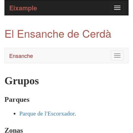
Eixample
El Ensanche de Cerdà
Ensanche
Toggle
navigati
Grupos
Parques
Parque de l'Escorxador
.
Zonas