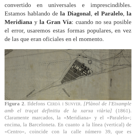
convertido en universales e imprescindibles.
Estamos hablando de
la Diagonal
,
el Paralelo
,
la
Meridiana
y
la Gran Vía
: cuando no sea posible
el error, usaremos estas formas populares, en vez
de las que eran oficiales en el momento.
Figura 2
. Ildefons
Cerdà i Sunyer
.
[Plànol de l'Eixample
amb el traçat definitiu de la xarxa viària]
(1861).
Claramente marcados, la «Meridiana» y el «Paralelo»;
encima, la Barceloneta. En cuanto a la línea (vertical) de
«Centro», coincide con la calle número 39, que es