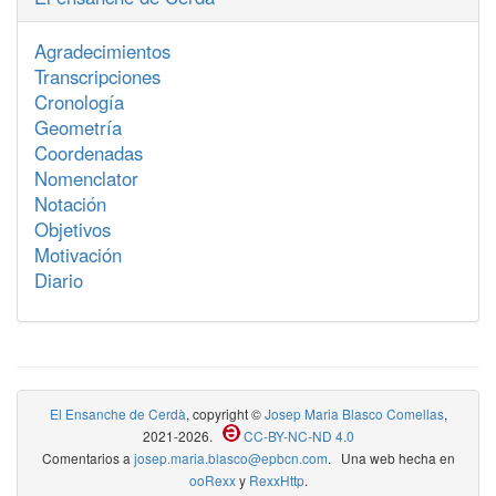
Agradecimientos
Transcripciones
Cronología
Geometría
Coordenadas
Nomenclator
Notación
Objetivos
Motivación
Diario
El Ensanche de Cerdà
, copyright ©
Josep Maria Blasco Comellas
,
2021-2026.
CC-BY-NC-ND 4.0
Comentarios a
josep.maria.blasco@epbcn.com
. Una web hecha en
ooRexx
y
RexxHttp
.