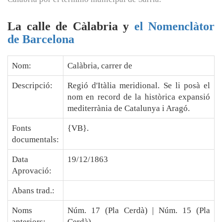
La calle de Càlabria y
el Nomenclàtor
de Barcelona
Nom:
Calàbria, carrer de
Descripció:
Regió d'Itàlia meridional. Se li posà el
nom en record de la històrica expansió
mediterrània de Catalunya i Aragó.
Fonts
{VB}.
documentals:
Data
19/12/1863
Aprovació:
Abans trad.:
Noms
Núm. 17 (Pla Cerdà) | Núm. 15 (Pla
anteriors:
Cerdà)