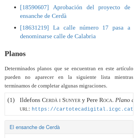
[18590607] Aprobación del proyecto de
ensanche de Cerdà
[18631219] La calle número 17 pasa a
denominarse calle de Calabria
Planos
Determinados planos que se encuentran en este artículo
pueden no aparecer en la siguiente lista mientras
terminamos de completar algunas migraciones.
(1)
Ildefons
Cerdà i Sunyer
y Pere
Roca
.
Plano de
url
:
https://cartotecadigital.icgc.cat/
El ensanche de Cerdà