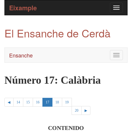
Eixample
El Ensanche de Cerdà
Ensanche
Toggle
navigati
Número 17: Calàbria
◀
14
15
16
17
18
19
20
▶
CONTENIDO