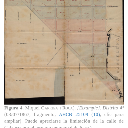
Figura 4
. Miquel
Garriga i Roca
).
[Eixample]. Distrito 4º
(03/07/1867, fragmento;
AHCB 25109 (10)
, clic para
ampliar). Puede apreciarse la limitación de la calle de
Calabria por el término municipal de Sarriá.