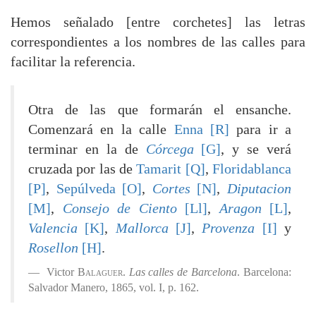
Hemos señalado [entre corchetes] las letras
correspondientes a los nombres de las calles para
facilitar la referencia.
Otra de las que formarán el ensanche.
Comenzará en la calle
Enna [R]
para ir a
terminar en la de
Córcega
[G]
, y se verá
cruzada por las de
Tamarit [Q]
,
Floridablanca
[P]
,
Sepúlveda [O]
,
Cortes
[N]
,
Diputacion
[M]
,
Consejo de Ciento
[Ll]
,
Aragon
[L]
,
Valencia
[K]
,
Mallorca
[J]
,
Provenza
[I]
y
Rosellon
[H]
.
Victor
Balaguer
.
Las calles de Barcelona
. Barcelona:
Salvador Manero, 1865, vol. I, p. 162.