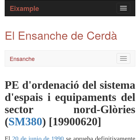
Eixample
El Ensanche de Cerdà
Ensanche
Toggle
navigati
PE d'ordenació del sistema
d'espais i equipaments del
sector nord-Glòries
(
SM380
) [19900620]
El
20 de junio de 1990
se aprueba definitivamente