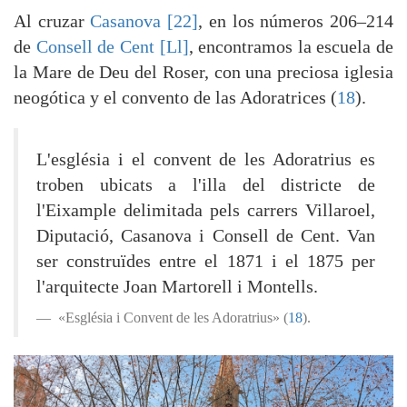
Al cruzar
Casanova [22]
, en los números 206–214
de
Consell de Cent [Ll]
, encontramos la escuela de
la Mare de Deu del Roser, con una preciosa iglesia
neogótica y el convento de las Adoratrices (
18
).
L'església i el convent de les Adoratrius es
troben ubicats a l'illa del districte de
l'Eixample delimitada pels carrers Villaroel,
Diputació, Casanova i Consell de Cent. Van
ser construïdes entre el 1871 i el 1875 per
l'arquitecte Joan Martorell i Montells.
«Església i Convent de les Adoratrius» (
18
).