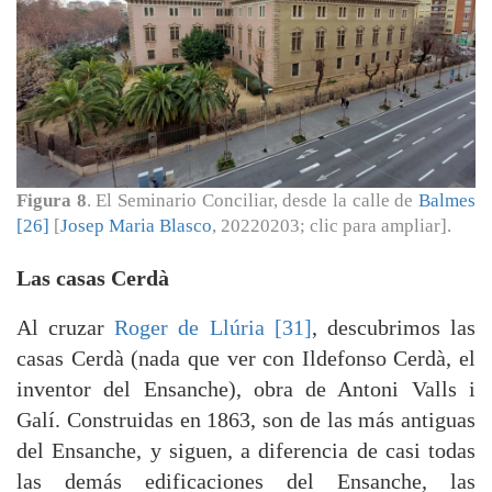
Figura 8
. El Seminario Conciliar, desde la calle de
Balmes
[26]
[
Josep Maria Blasco
, 20220203; clic para ampliar].
Las casas Cerdà
Al cruzar
Roger de Llúria [31]
, descubrimos las
casas Cerdà (nada que ver con Ildefonso Cerdà, el
inventor del Ensanche), obra de Antoni Valls i
Galí. Construidas en 1863, son de las más antiguas
del Ensanche, y siguen, a diferencia de casi todas
las demás edificaciones del Ensanche, las