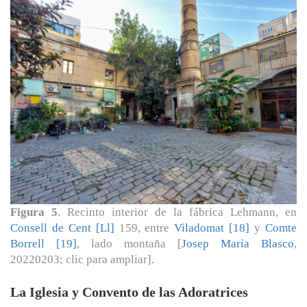
Figura 5
. Recinto interior de la fábrica Lehmann, en
Consell de Cent [Ll]
159, entre
Viladomat [18]
y
Comte
Borrell [19]
, lado montaña [
Josep Maria Blasco
,
20220203; clic para ampliar].
La Iglesia y Convento de las Adoratrices