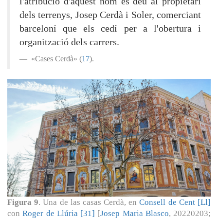
l'atribució d'aquest nom es deu al propietari
dels terrenys, Josep Cerdà i Soler, comerciant
barceloní que els cedí per a l'obertura i
organització dels carrers.
«Cases Cerdà» (
17
).
Figura 9
. Una de las casas Cerdà, en
Consell de Cent [Ll]
con
Roger de Llúria [31]
[
Josep Maria Blasco
, 20220203;