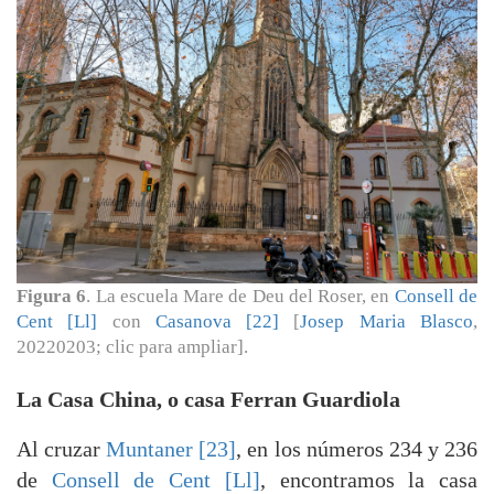
Figura 6
. La escuela Mare de Deu del Roser, en
Consell de
Cent [Ll]
con
Casanova [22]
[
Josep Maria Blasco
,
20220203; clic para ampliar].
La Casa China, o casa Ferran Guardiola
Al cruzar
Muntaner [23]
, en los números 234 y 236
de
Consell de Cent [Ll]
, encontramos la casa