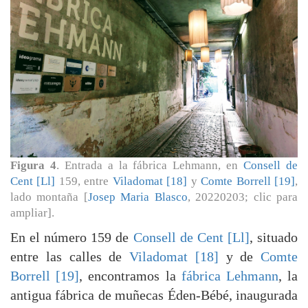
Figura 4
. Entrada a la fábrica Lehmann, en
Consell de
Cent [Ll]
159, entre
Viladomat [18]
y
Comte Borrell [19]
,
lado montaña [
Josep Maria Blasco
, 20220203; clic para
ampliar].
En el número 159 de
Consell de Cent [Ll]
, situado
entre las calles de
Viladomat [18]
y de
Comte
Borrell [19]
, encontramos la
fábrica Lehmann
, la
antigua fábrica de muñecas Éden-Bébé, inaugurada