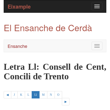
Eixample
El Ensanche de Cerdà
Ensanche
Toggle
navigati
Letra Ll: Consell de Cent,
Concili de Trento
◀
J
K
L
Ll
M
N
O
▶